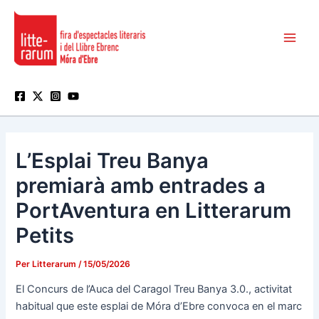
Vés
Main
al
Men
contingut
L’Esplai Treu Banya
premiarà amb entrades a
PortAventura en Litterarum
Petits
Per
Litterarum
/
15/05/2026
El Concurs de l’Auca del Caragol Treu Banya 3.0., activitat
habitual que este esplai de Móra d’Ebre convoca en el marc