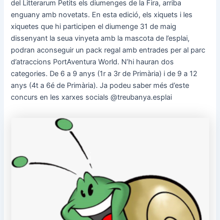
del Litterarum Petits els diumenges de la Fira, arriba
enguany amb novetats. En esta edició, els xiquets i les
xiquetes que hi participen el diumenge 31 de maig
dissenyant la seua vinyeta amb la mascota de l’esplai,
podran aconseguir un pack regal amb entrades per al parc
d’atraccions PortAventura World. N’hi hauran dos
categories. De 6 a 9 anys (1r a 3r de Primària) i de 9 a 12
anys (4t a 6é de Primària). Ja podeu saber més d’este
concurs en les xarxes socials @treubanya.esplai