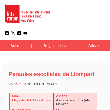
Vés
Main
al
Men
contingut
Públic
|
Programadors
|
Artistes
Paraules escollides de Llompart
23/05/2025
de 10:00 a 14:00 h
Lloc
Autor/a
Plaça de Dalt, Móra d’Ebre
Associació al Rum (Alaró,
Mallorca)