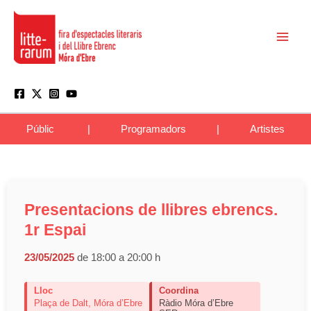
Vés
Main
al
Men
contingut
Públic
|
Programadors
|
Artistes
Presentacions de llibres ebrencs.
1r Espai
23/05/2025
de 18:00 a 20:00 h
Lloc
Coordina
Plaça de Dalt, Móra d’Ebre
Ràdio Móra d’Ebre