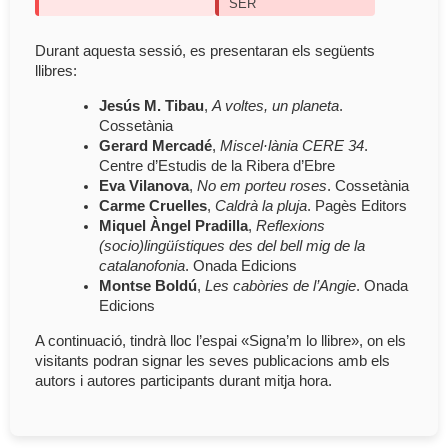
SER
Durant aquesta sessió, es presentaran els següents
llibres:
Jesús M. Tibau
,
A voltes, un planeta
.
Cossetània
Gerard Mercadé
,
Miscel·lània CERE 34
.
Centre d’Estudis de la Ribera d’Ebre
Eva Vilanova
,
No em porteu roses
. Cossetània
Carme Cruelles
,
Caldrà la pluja
. Pagès Editors
Miquel Àngel Pradilla
,
Reflexions
(socio)lingüístiques des del bell mig de la
catalanofonia
. Onada Edicions
Montse Boldú
,
Les cabòries de l’Angie
. Onada
Edicions
A continuació, tindrà lloc l’espai «Signa’m lo llibre», on els
visitants podran signar les seves publicacions amb els
autors i autores participants durant mitja hora.